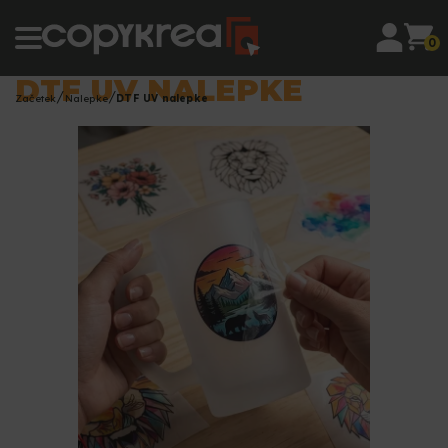
0
DTF UV NALEPKE
Začetek
Nalepke
DTF UV nalepke