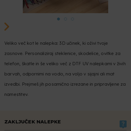
Veliko več kot le nalepka: 3D učinek, ki oživi tvoje
zasnove. Personaliziraj steklenice, skodelice, ovitke za
telefon, škatle in še veliko več z DTF UV nalepkami v živih
barvah, odpornimi na vodo, na voljo v sijajni ali mat
izvedbi. Prejmeš jih posamično izrezane in pripravljene za
namestitev.
ZAKLJUČEK NALEPKE