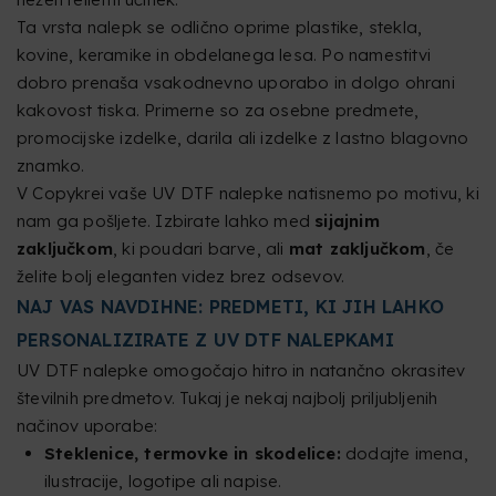
Ta vrsta nalepk se odlično oprime plastike, stekla,
kovine, keramike in obdelanega lesa. Po namestitvi
dobro prenaša vsakodnevno uporabo in dolgo ohrani
kakovost tiska. Primerne so za osebne predmete,
promocijske izdelke, darila ali izdelke z lastno blagovno
znamko.
V Copykrei vaše UV DTF nalepke natisnemo po motivu, ki
nam ga pošljete. Izbirate lahko med
sijajnim
zaključkom
, ki poudari barve, ali
mat zaključkom
, če
želite bolj eleganten videz brez odsevov.
NAJ VAS NAVDIHNE: PREDMETI, KI JIH LAHKO
PERSONALIZIRATE Z UV DTF NALEPKAMI
UV DTF nalepke omogočajo hitro in natančno okrasitev
številnih predmetov. Tukaj je nekaj najbolj priljubljenih
načinov uporabe:
Steklenice, termovke in skodelice:
dodajte imena,
ilustracije, logotipe ali napise.