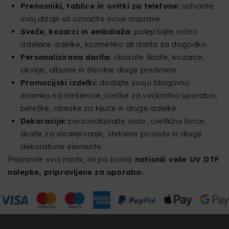
Prenosniki, tablice in ovitki za telefone:
ustvarite
svoj dizajn ali označite svoje naprave.
Sveče, kozarci in embalaža:
polepšajte ročno
izdelane izdelke, kozmetiko ali darila za dogodke.
Personalizirana darila:
okrasite škatle, kozarce,
okvirje, albume in številne druge predmete.
Promocijski izdelki:
dodajte svojo blagovno
znamko na steklenice, lončke za večkratno uporabo,
beležke, obeske za ključe in druge izdelke.
Dekoracija:
personalizirajte vaze, cvetlične lonce,
škatle za shranjevanje, steklene posode in druge
dekorativne elemente.
Pripravite svoj motiv, mi pa bomo
natisnili vaše UV DTF
nalepke, pripravljene za uporabo.