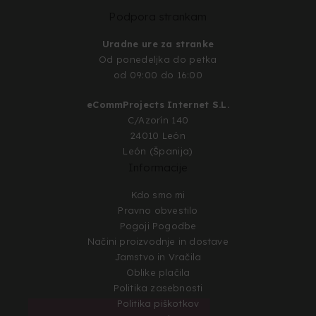
Podpora strankam
Uradne ure za stranke
Od ponedeljka do petka
od 09:00 do 16:00
eCommProjects Internet S.L.
C/Azorín 140
24010 León
León (Španija)
Informacije
Kdo smo mi
Pravno obvestilo
Pogoji Pogodbe
Načini proizvodnje in dostave
Jamstvo in Vračila
Oblike plačila
Politika zasebnosti
Politika piškotkov