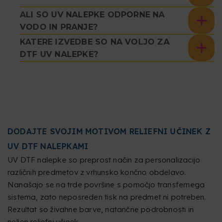
ALI SO UV NALEPKE ODPORNE NA
VODO IN PRANJE?
KATERE IZVEDBE SO NA VOLJO ZA
DTF UV NALEPKE?
DODAJTE SVOJIM MOTIVOM RELIEFNI UČINEK Z
UV DTF NALEPKAMI
UV DTF nalepke so preprost način za personalizacijo
različnih predmetov z vrhunsko končno obdelavo.
Nanašajo se na trde površine s pomočjo transfernega
sistema, zato neposreden tisk na predmet ni potreben.
Rezultat so živahne barve, natančne podrobnosti in
nežen reliefni učinek.