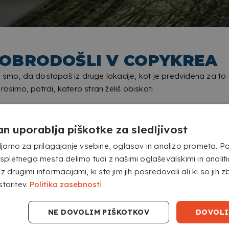
OBRODOŠLI V COPYKREA
 smo, da dostopaš iz druge lokacije, kot je predvidena za to
Prosimo, potrdi, katero stran želiš obiskati
an uporablja piškotke za sledljivost
jamo za prilagajanje vsebine, oglasov in analizo prometa. P
pletnega mesta delimo tudi z našimi oglaševalskimi in analitičn
 z drugimi informacijami, ki ste jim jih posredovali ali ki so jih zb
storitev.
Politika zasebnosti
POJDI NA COPYKREA USA
NE DOVOLIM PIŠKOTKOV
DOVOLI