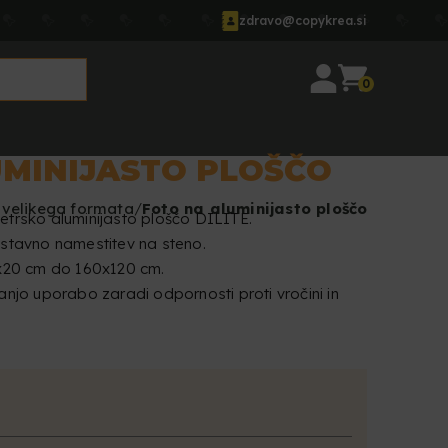
zdravo@copykrea.si
0
UMINIJASTO PLOŠČO
 velikega formata
Foto na aluminijasto ploščo
etrsko aluminijasto ploščo DILITE.
ostavno namestitev na steno.
0x20 cm do 160x120 cm.
anjo uporabo zaradi odpornosti proti vročini in