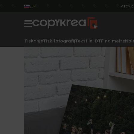
SI
Vsak č
Tiskanje
Tisk fotografij
Tekstilni DTF na metre
Nal