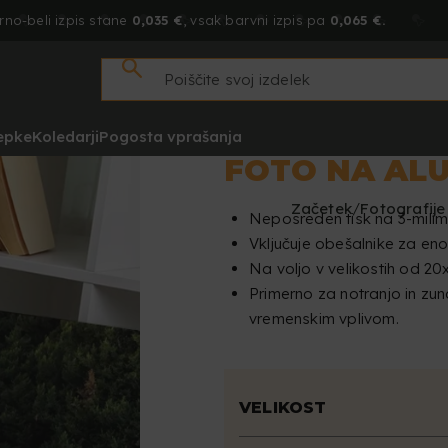
rno-beli izpis stane
0,035 €
, vsak barvni izpis pa
0,065 €.
epke
Koledarji
Pogosta vprašanja
FOTO NA AL
Začetek
Fotografije
Neposreden tisk na 3-milim
Vključuje obešalnike za en
Na voljo v velikostih od 2
Primerno za notranjo in zun
vremenskim vplivom.
VELIKOST