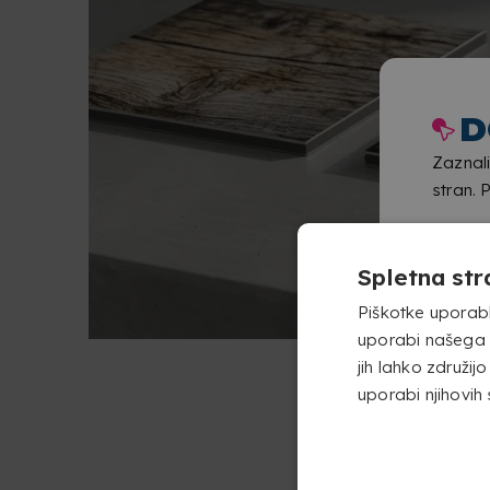
D
Zaznali
stran. 
Spletna str
Piškotke uporabl
uporabi našega s
jih lahko združijo
uporabi njihovih 