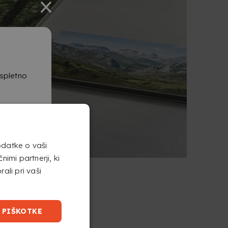
 spletno
odatke o vaši
imi partnerji, ki
rali pri vaši
 PIŠKOTKE