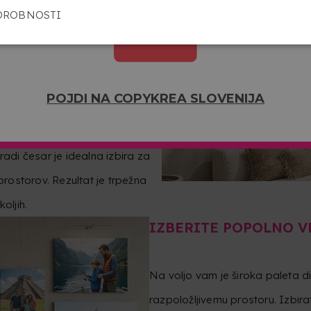
DROBNOSTI
RANJE IN ZUNANJE
POJDI NA COPYKREA SLOVENIJA
elo aluminijasto ploščo
skim vplivom omogoča
radi česar je idealna izbira za
prostorov. Rezultat je trpežna
oljih.
IZBERITE POPOLNO V
Na voljo vam je široka paleta di
razpoložljivemu prostoru. Izbir