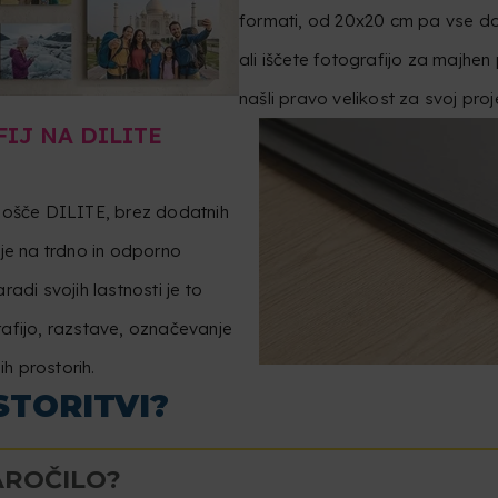
formati, od 20x20 cm pa vse do
ali iščete fotografijo za majhen
našli pravo velikost za svoj proj
IJ NA DILITE
plošče DILITE, brez dodatnih
ije na trdno in odporno
adi svojih lastnosti je to
afijo, razstave, označevanje
ih prostorih.
STORITVI?
AROČILO?