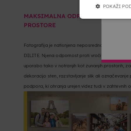
POKAŽI PO
MAKSIMALNA ODPORNOST ZA NOT
PROSTORE
Fotografija je natisnjena neposredno na 3 mm deb
DILITE. Njena odpornost proti vročini in vremen
uporabo tako v notranjih kot zunanjih prostorih, za
dekoracijo sten, razstavljanje slik ali označevanje 
podpora, ki ohranja urejen videz tudi v zahtevnih ok