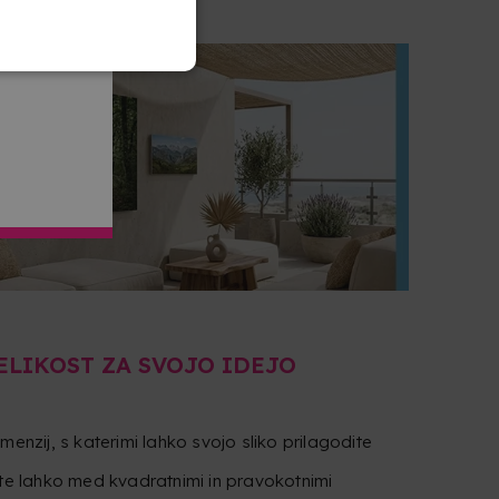
ELIKOST ZA SVOJO IDEJO
menzij, s katerimi lahko svojo sliko prilagodite
ate lahko med kvadratnimi in pravokotnimi