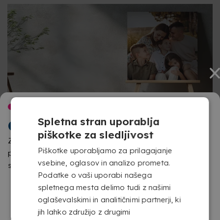
DOBRODOŠLI V
Spletna stran uporablja
COPYKREA
FOTOGRAFIJE NA PLATNU S PREMIUM
piškotke za sledljivost
Zaznali smo, da dostopaš iz druge lokacije, kot je
UMETNIŠKIM ZAKLJUČKOM
Piškotke uporabljamo za prilagajanje
predvidena za to spletno stran. Prosimo, potrdi, katero
vsebine, oglasov in analizo prometa.
Tiskanje na 100-odstotno bombažno platno (canvas) s
stran želiš obiskati
Podatke o vaši uporabi našega
gramaturo 390 g prinaša teksturo, globino in zaključek,
spletnega mesta delimo tudi z našimi
navdihnjen s tradicionalnimi slikami. Zaradi lastnosti tega
oglaševalskimi in analitičnimi partnerji, ki
materiala fotografije pridobijo bolj umetniški in dekorativen
jih lahko združijo z drugimi
videz, kar je idealna izbira, da vaši najlepši spomini pridejo