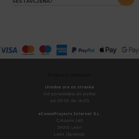
SESTAVLJENA?
Podpora strankam
Uradne ure za stranke
Od ponedeljka do petka
od 09:00 do 16:00
eCommProjects Internet S.L.
C/Azorín 140
24010 León
León (Španija)