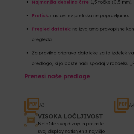
Najmanjša debelina črte
: 1,5 točke (0,5 mm).
Pretisk
: nastavitev pretiska ne popravljamo.
Pregled datotek
: ne izvajamo pravopisne kon
pregleda.
Za pravilno pripravo datoteke za ta izdelek 
predlogo, ki jo boste našli spodaj v razdelku 
Prenesi naše predloge
A3
A
VISOKA LOČLJIVOST
Naložite svoj dizajn in prejmite
svoj display natisnjen z najvišjo