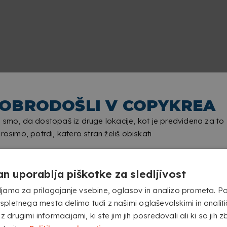
IZIRANIH PREMIUM ROLL U
OBRODOŠLI V COPYKREA
 smo, da dostopaš iz druge lokacije, kot je predvidena za to
Prosimo, potrdi, katero stran želiš obiskati
an uporablja piškotke za sledljivost
jamo za prilagajanje vsebine, oglasov in analizo prometa. P
pletnega mesta delimo tudi z našimi oglaševalskimi in analitičn
 z drugimi informacijami, ki ste jim jih posredovali ali ki so jih zb