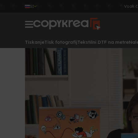
SI
Vsak č
Tiskanje
Tisk fotografij
Tekstilni DTF na metre
Nal