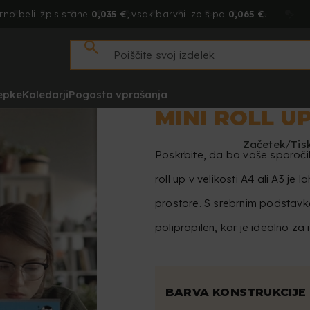
rno-beli izpis stane
0,035 €
, vsak barvni izpis pa
0,065 €.
epke
Koledarji
Pogosta vprašanja
MINI ROLL U
Začetek
Tis
Poskrbite, da bo vaše sporočil
roll up v velikosti A4 ali A3 j
prostore. S srebrnim podstavk
polipropilen, kar je idealno za 
BARVA KONSTRUKCIJE