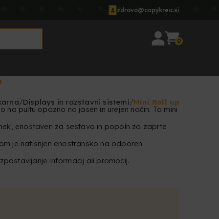
zdravo@copykrea.si
0
P
karna
Displays in razstavni sistemi
Mini Roll up
o na pultu opazno na jasen in urejen način. Ta mini
e lahek, enostaven za sestavo in popoln za zaprte
om je natisnjen enostransko na odporen
izpostavljanje informacij ali promocij.