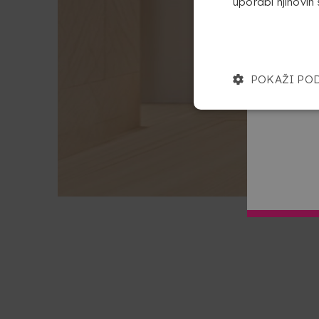
uporabi njihovih 
POKAŽI PO