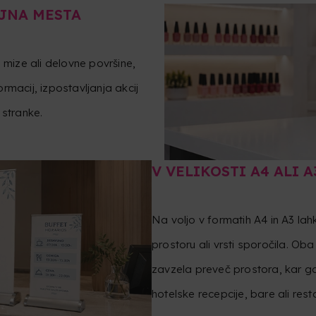
AJNA MESTA
 mize ali delovne površine,
ormacij, izpostavljanja akcij
 stranke.
V VELIKOSTI A4 ALI A
Na voljo v formatih A4 in A3 lah
prostoru ali vrsti sporočila. O
zavzela preveč prostora, kar ga 
hotelske recepcije, bare ali rest