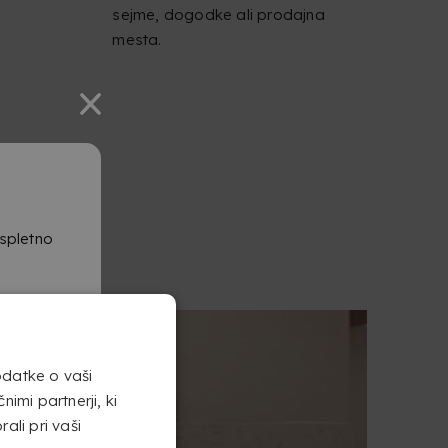
sejme, dogodke ali prodajna
mesta.
POV
 spletno
odatke o vaši
imi partnerji, ki
rali pri vaši