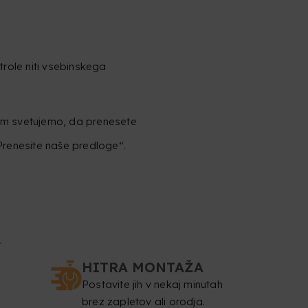
trole niti vsebinskega
vam svetujemo, da prenesete
„Prenesite naše predloge“.
4
HITRA MONTAŽA
Postavite jih v nekaj minutah
brez zapletov ali orodja.