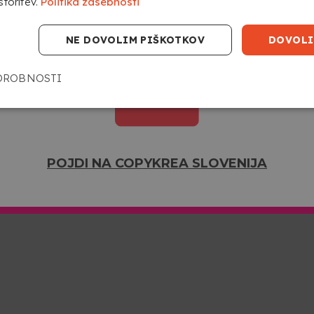
storitev.
Politika zasebnosti
POJDI NA COPYKREA USA
NE DOVOLIM PIŠKOTKOV
DOVOLI
DROBNOSTI
POJDI NA COPYKREA SLOVENIJA