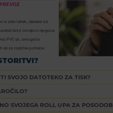
 PREVOZ
en in zelo lahek, idealen za
ekundah brez orodja in njegova
 brez PVC-ja, omogoča
ali za različne potrebe.
STORITVI?
TI SVOJO DATOTEKO ZA TISK?
AROČILO?
NO SVOJEGA ROLL UPA ZA POSODOB