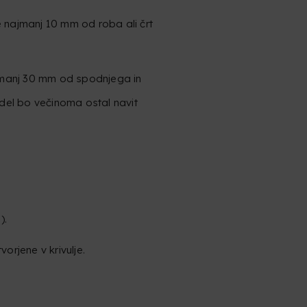
najmanj 10 mm od roba ali črt
jmanj 30 mm od spodnjega in
del bo večinoma ostal navit
).
vorjene v krivulje.