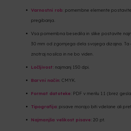
Varnostni rob
: pomembne elemente postavite 
pregibanja.
Vsa pomembna besedila in slike postavite na
30 mm od zgornjega dela svojega dizajna. Ta 
znotraj nosilca in ne bo viden.
Ločljivost
: najmanj 150 dpi.
Barvni način
: CMYK.
Format datoteke
: PDF v merilu 1:1 (brez gesla
Tipografija
: pisave morajo biti vdelane ali pret
Najmanjša velikost pisave
: 20 pt.