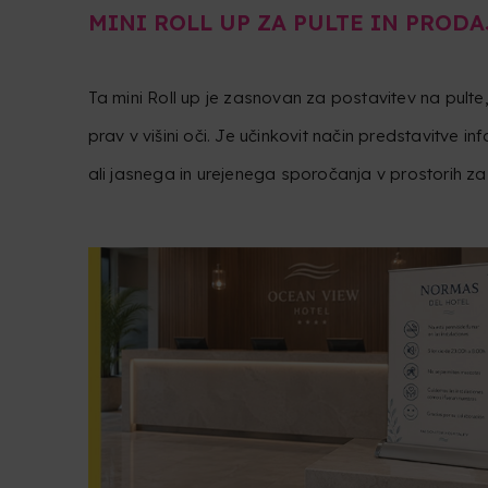
MINI ROLL UP ZA PULTE IN PROD
Ta mini Roll up je zasnovan za postavitev na pulte,
prav v višini oči. Je učinkovit način predstavitve inf
ali jasnega in urejenega sporočanja v prostorih za