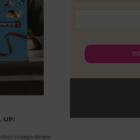
DO
 UP:
robov svojega dizajna.