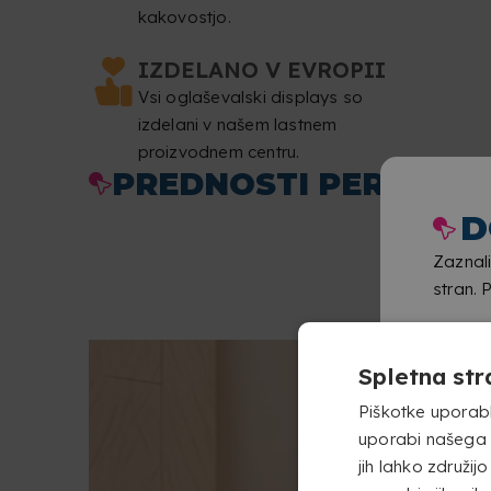
kakovostjo.
IZDELANO V EVROPII
Vsi oglaševalski displays so
izdelani v našem lastnem
proizvodnem centru.
PREDNOSTI PERSONAL
D
Zaznali
stran. 
Spletna str
Piškotke uporabl
uporabi našega s
jih lahko združijo