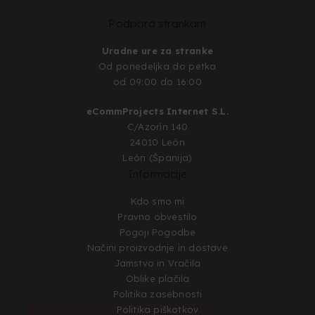
Podpora strankam
Uradne ure za stranke
Od ponedeljka do petka
od 09:00 do 16:00
eCommProjects Internet S.L.
C/Azorín 140
24010 León
León (Španija)
Informacije
Kdo smo mi
Pravno obvestilo
Pogoji Pogodbe
Načini proizvodnje in dostave
Jamstvo in Vračila
Oblike plačila
Politika zasebnosti
Politika piškotkov