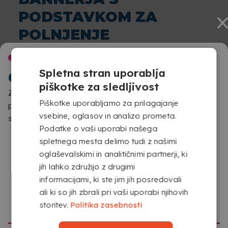
PODSTAVKOM ZA
vsebinskega pregleda.
POLNJENJE
Predloga
: za pravilno pripravo svoje datoteke vam
priporočamo, da prenesete predlogo, ki jo boste našli
DOBRODOŠLI V
Spletna stran uporablja
spodaj v razdelku „Prenesite naše predloge“.
COPYKREA
piškotke za sledljivost
Zaznali smo, da dostopaš iz druge lokacije, kot je
Piškotke uporabljamo za prilagajanje
predvidena za to spletno stran. Prosimo, potrdi, katero
vsebine, oglasov in analizo prometa.
stran želiš obiskati
Podatke o vaši uporabi našega
spletnega mesta delimo tudi z našimi
oglaševalskimi in analitičnimi partnerji, ki
jih lahko združijo z drugimi
informacijami, ki ste jim jih posredovali
Z NAPOLNLJIVIM PODSTAVKOM, ODPORNIM NA
ali ki so jih zbrali pri vaši uporabi njihovih
VETER
POJDI NA COPYKREA USA
storitev.
Politika zasebnosti
Ta zunanji X Banner vključuje napolnljivi podstavek z vodo