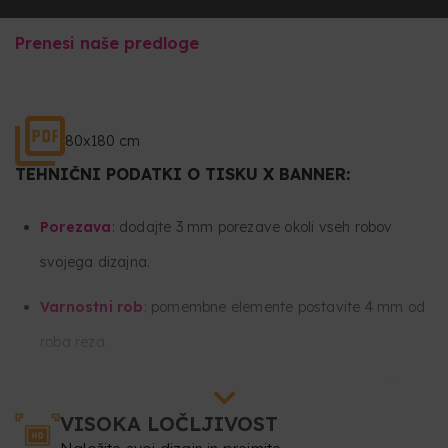
Prenesi naše predloge
80x180 cm
TEHNIČNI PODATKI O TISKU X BANNER:
Porezava
: dodajte 3 mm porezave okoli vseh robov
svojega dizajna.
Varnostni rob
: pomembne elemente postavite 4 mm od
roba reza.
Vsa pomembna besedila in slike postavite najmanj 50
VISOKA LOČLJIVOST
mm od spodnjega in 50 mm od zgornjega dela svojega