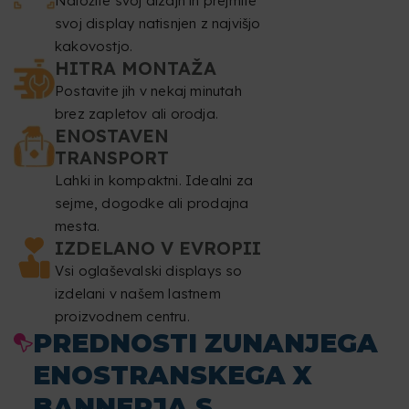
Naložite svoj dizajn in prejmite
dizajna, saj so to območja, namenjena obročkom in
svoj display natisnjen z najvišjo
nateznim elementom.
kakovostjo.
HITRA MONTAŽA
Ločljivost
: najmanj 150 dpi.
Postavite jih v nekaj minutah
brez zapletov ali orodja.
Barvni način
: CMYK.
ENOSTAVEN
TRANSPORT
Format datoteke
: PDF v merilu 1:1 (brez gesla).
Lahki in kompaktni. Idealni za
sejme, dogodke ali prodajna
Tipografija
: pisave morajo biti vdelane ali pretvorjene v
mesta.
krivulje.
IZDELANO V EVROPII
Vsi oglaševalski displays so
Najmanjša velikost pisave
: 60 pt.
izdelani v našem lastnem
proizvodnem centru.
Najmanjša debelina črte
: 5,6 točke (2 mm).
PREDNOSTI ZUNANJEGA
Pretisk
: nastavitev pretiska ne popravljamo.
ENOSTRANSKEGA X
BANNERJA S
Pregled datotek
: ne izvajamo pravopisne kontrole niti