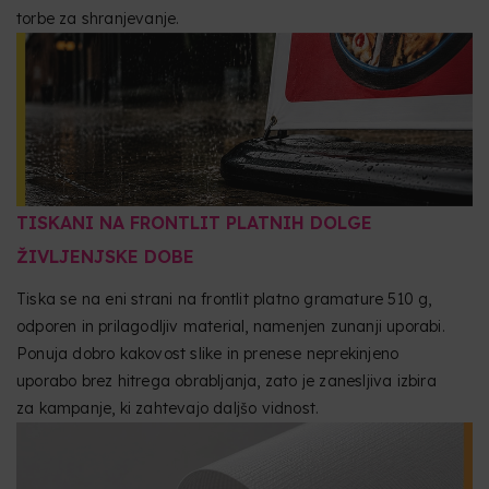
torbe za shranjevanje.
TISKANI NA FRONTLIT PLATNIH DOLGE
ŽIVLJENJSKE DOBE
Tiska se na eni strani na frontlit platno gramature 510 g,
odporen in prilagodljiv material, namenjen zunanji uporabi.
Ponuja dobro kakovost slike in prenese neprekinjeno
uporabo brez hitrega obrabljanja, zato je zanesljiva izbira
za kampanje, ki zahtevajo daljšo vidnost.