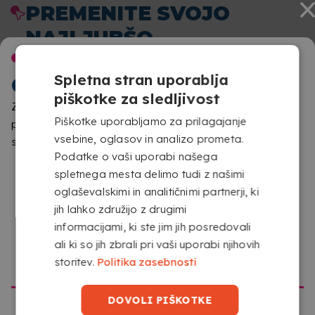
PREMENITE SVOJO
NAJLJUBŠO
DOBRODOŠLI V
FOTOGRAFIJO V
Spletna stran uporablja
COPYKREA
SESTAVLJANKO, KI JO
piškotke za sledljivost
BOSTE ŽELELI
Zaznali smo, da dostopaš iz druge lokacije, kot je
Piškotke uporabljamo za prilagajanje
predvidena za to spletno stran. Prosimo, potrdi, katero
SESTAVLJATI ZNOVA IN
vsebine, oglasov in analizo prometa.
stran želiš obiskati
ZNOVA
Podatke o vaši uporabi našega
spletnega mesta delimo tudi z našimi
oglaševalskimi in analitičnimi partnerji, ki
jih lahko združijo z drugimi
informacijami, ki ste jim jih posredovali
ali ki so jih zbrali pri vaši uporabi njihovih
POJDI NA COPYKREA USA
storitev.
Politika zasebnosti
DOVOLI PIŠKOTKE