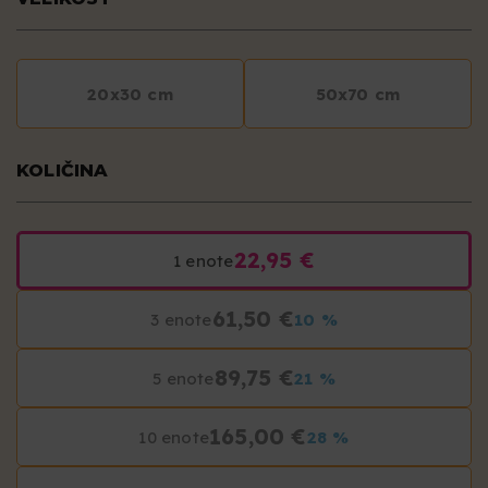
20x30 cm
50x70 cm
KOLIČINA
22,95 €
1 enote
61,50 €
3 enote
10 %
89,75 €
5 enote
21 %
165,00 €
10 enote
28 %