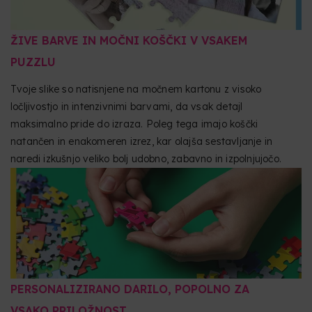
ŽIVE BARVE IN MOČNI KOŠČKI V VSAKEM
PUZZLU
Tvoje slike so natisnjene na močnem kartonu z visoko
ločljivostjo in intenzivnimi barvami, da vsak detajl
maksimalno pride do izraza. Poleg tega imajo koščki
natančen in enakomeren izrez, kar olajša sestavljanje in
naredi izkušnjo veliko bolj udobno, zabavno in izpolnjujočo.
PERSONALIZIRANO DARILO, POPOLNO ZA
VSAKO PRILOŽNOST