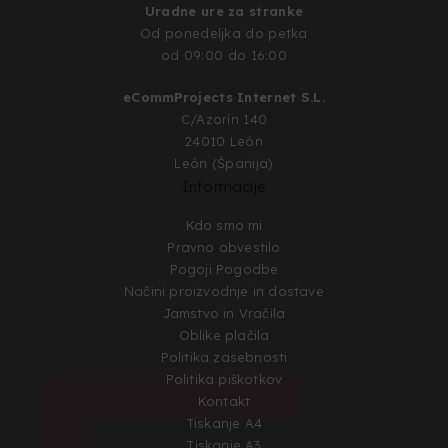
Uradne ure za stranke
Od ponedeljka do petka
od 09:00 do 16:00
eCommProjects Internet S.L.
C/Azorín 140
24010 León
León (Španija)
Informacije
Kdo smo mi
Pravno obvestilo
Pogoji Pogodbe
Načini proizvodnje in dostave
Jamstvo in Vračila
Oblike plačila
Politika zasebnosti
Politika piškotkov
Kontakt
Tiskanje A4
Tiskanje A3