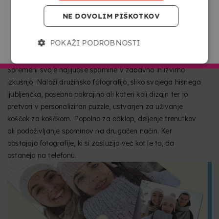
NE DOVOLIM PIŠKOTKOV
PRETVORI POLJUBNO FOTOGRAFIJO V
POKAŽI PODROBNOSTI
POJDI NA COPYKREA SLOVENIJA
EDINSTVEN PUZZLE
Spremeni svoje najljubše spomine v zabavno in izvirno
izkušnjo. Naloži družinsko fotografijo, sliko svojega hišnega
ljubljenčka, posebno pokrajino ali kateri koli dizajn ter jo
pretvori v personaliziran puzzle, ustvarjen za uživanje
košček za koščkom. Popolno za odklop, deljenje trenutkov
ali podoživljanje spominov na drugačen način. Ker
obstajajo fotografije, ki si zaslužijo več kot le to, da
ostanejo na telefonu.