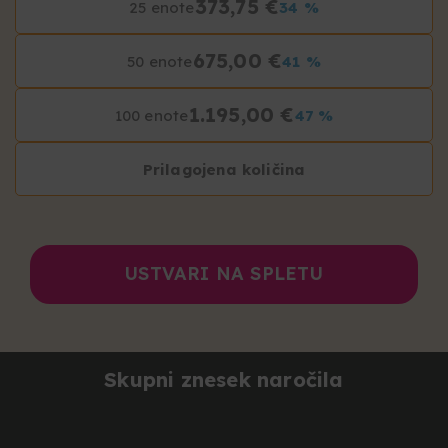
373,75 €
25 enote
34 %
675,00 €
50 enote
41 %
1.195,00 €
100 enote
47 %
Prilagojena količina
USTVARI NA SPLETU
Skupni znesek naročila