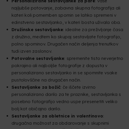
Personalizirane sestavljanke za pare
: vaše
najljubše potovanje, zabavna skupna fotografija ali
kateri koli pomemben spomin se lahko spremeni v
edinstveno sestavljanko, v kateri bosta uživala oba.
Družinske sestavljanke
: idealne za preživljanje časa
z družino, medtem ko skupaj sestavljate fotografijo,
polno spominov. Drugačen način deljenja trenutkov
tudi izven zaslonov.
Potovalne sestavljanke
: spremenite tisto neverjetno
pokrajino ali najboljše fotografije z dopusta v
personalizirano sestavljanko in se spomnite vsake
pustolovščine na drugačen način.
Sestavljanke za božič
: če iščete izvirno
personalizirano darilo za te praznike, sestavljanka s
posebno fotografijo vedno uspe presenetiti veliko
bolj kot običajno darilo.
Sestavljanke za obletnice in valentinovo
:
drugačna možnost za obdarovanje s skupnimi