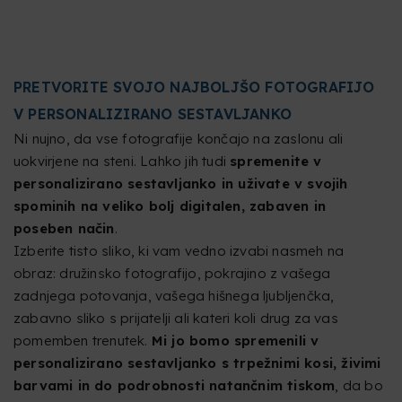
PRETVORITE SVOJO NAJBOLJŠO FOTOGRAFIJO
V PERSONALIZIRANO SESTAVLJANKO
Ni nujno, da vse fotografije končajo na zaslonu ali
uokvirjene na steni. Lahko jih tudi
spremenite v
personalizirano sestavljanko in uživate v svojih
spominih na veliko bolj digitalen, zabaven in
poseben način
.
Izberite tisto sliko, ki vam vedno izvabi nasmeh na
obraz: družinsko fotografijo, pokrajino z vašega
zadnjega potovanja, vašega hišnega ljubljenčka,
zabavno sliko s prijatelji ali kateri koli drug za vas
pomemben trenutek.
Mi jo bomo spremenili v
personalizirano sestavljanko s trpežnimi kosi, živimi
barvami in do podrobnosti natančnim tiskom
, da bo