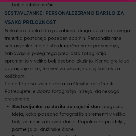
bolj digitalen način.
SESTAVLJANKE: PERSONALIZIRANO DARILO ZA
VSAKO PRILOŽNOST
Nekatera darila hitro pozabimo, druga pa že od prvega
trenutka postanejo poseben spomin. Personalizirane
sestavljanke imajo tisto drugačno noto: presenetijo,
zabavajo in poleg tega preprosto fotografijo
spremenijo v veliko bolj osebno izkušnjo. Ker ne gre le za
podarjanje slike, temveč za uživanje v njej košček za
koščkom.
Poleg tega so izvirna izbira za številne priložnosti.
Potrebujete le dobro fotografijo in željo, da nekoga
presenetite.
Sestavljanke za darilo za rojstni dan
: drugačna
ideja, kako posebno fotografijo spremeniti v veliko
bolj izvirno in zabavno darilo. Popolno za prijatelje,
partnerja ali družinske člane.