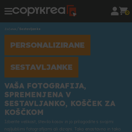
0
Začetek
Sestavljanke
PERSONALIZIRANE
SESTAVLJANKE
VAŠA FOTOGRAFIJA,
SPREMENJENA V
SESTAVLJANKO, KOŠČEK ZA
KOŠČKOM
Izberite velikost, število kosov in jo prilagodite s svojimi
najljubšimi fotografijami ali dizajni. Tako enostavno in tako