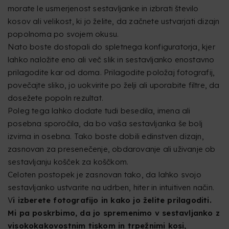
morate le usmerjenost sestavljanke in izbrati število
kosov ali velikost, ki jo želite, da začnete ustvarjati dizajn
popolnoma po svojem okusu.
Nato boste dostopali do spletnega konfiguratorja, kjer
lahko naložite eno ali več slik in sestavljanko enostavno
prilagodite kar od doma. Prilagodite položaj fotografij,
povečajte sliko, jo uokvirite po želji ali uporabite filtre, da
dosežete popoln rezultat.
Poleg tega lahko dodate tudi besedila, imena ali
posebna sporočila, da bo vaša sestavljanka še bolj
izvirna in osebna. Tako boste dobili edinstven dizajn,
zasnovan za presenečenje, obdarovanje ali uživanje ob
sestavljanju košček za koščkom.
Celoten postopek je zasnovan tako, da lahko svojo
sestavljanko ustvarite na udrben, hiter in intuitiven način.
V
i izberete fotografijo in kako jo želite prilagoditi.
Mi pa poskrbimo, da jo spremenimo v sestavljanko z
visokokakovostnim tiskom in trpežnimi kosi,