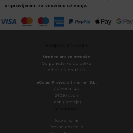
pripravljenimi za vnovično uživanje.
Podpora strankam
Uradne ure za stranke
Od ponedeljka do petka
od 09:00 do 16:00
eCommProjects Internet S.L.
C/Azorín 140
24010 León
León (Španija)
Informacije
Kdo smo mi
Pravno obvestilo