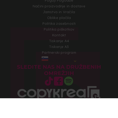
Pogoji Pogodbe
Načini proizvodnje in dostave
Jamstvo in Vračila
Oblike plačila
Politika zasebnosti
Politika piškotkov
Kontakt
Tiskanje A4
Tiskanje A3
Partnerski program
SLOVENIJA
SLEDITE NAS NA DRUŽBENIH
OMREŽJIH
Avtorska pravica 2026 © Vse pravice pridržane